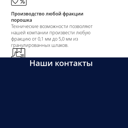
Производство любой фракции
порошка
Технические возможности позволяют
нашей компании произвести любую
фракцию от 0,1 мм до 5,0 мм из
гранулированных шлаков.
Наши контакты
Гибкая система скидок
Предоставляются от объема 100 тонн.
Скидка рассчитывается индивидуально
при наличии от Вас заявки.