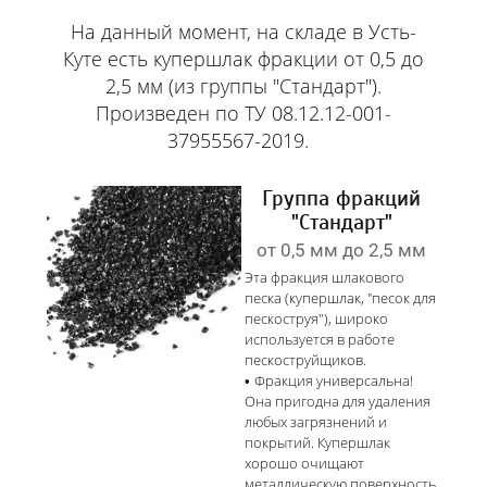
На данный момент, на складе в Усть-
Куте есть купершлак фракции от 0,5 до
2,5 мм (из группы "Стандарт").
Произведен по ТУ 08.12.12-001-
37955567-2019.
Группа фракций
"Стандарт"
от 0,5 мм до 2,5 мм
Эта фракция шлакового
песка (купершлак,
"
песок для
пескоструя"), широко
используется в работе
пескоструйщиков.
Фракция универсальна!
Она пригодна для удаления
любых загрязнений и
покрытий. Купершлак
хорошо очищают
металлическую поверхность