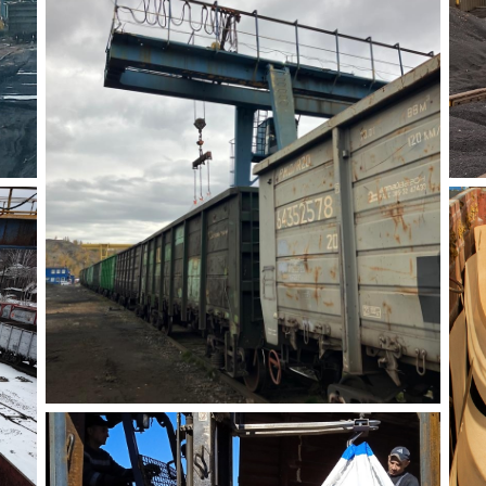
ЖД ТУПИК НА 10
ВАГОНОВ
Погрузо-разгрузочные
фронты на 8-10 условных
вагонов