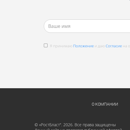
Я принимаю
Положение
и даю
Согласие
на о
О КОМПАНИИ
© «РостБласт". 2026. Все права защищены