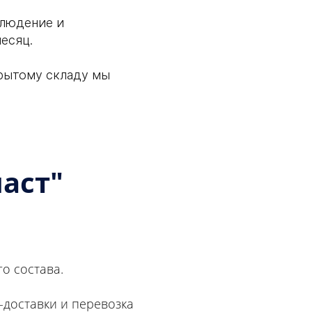
блюдение и
есяц.
рытому складу мы
аст"
о состава.
-доставки и перевозка