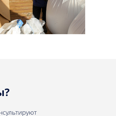
ы?
нсультируют