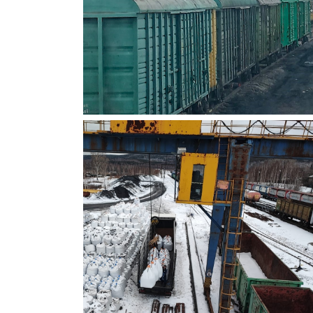
КРЫТЫЕ ВАГОНЫ
Погрузка-выгрузка крытых
вагонов
МЕХАНИЗМЫ НА
ГРУЗОВОМ ДВОРЕ
2 козловых крана,
грузоподъемность 12,5 тонн