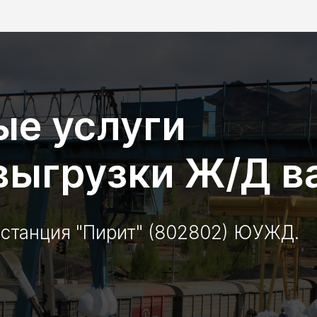
е услуги
 выгрузки Ж/Д в
 станция "Пирит" (802802) ЮУЖД.